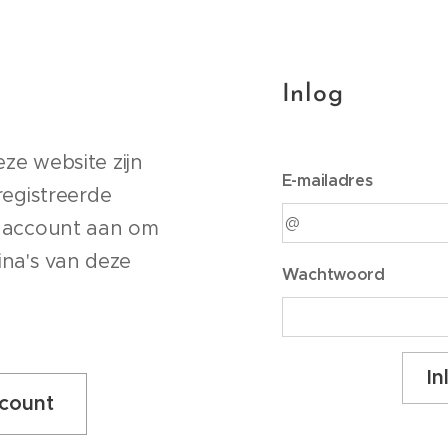
Inlog
ze website zijn
E-mailadres
registreerde
n account aan om
ina's van deze
Wachtwoord
I
ccount